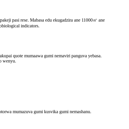
pakeji pasi rese. Mabasa edu ekugadzira ane 11000㎡ ane
biological indicators.
chakupai quote mumaawa gumi nemaviri panguva yebasa.
o wenyu.
notorwa mumazuva gumi kusvika gumi nemashanu.