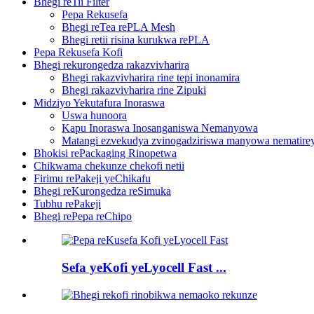
Bhegi reTii Filter
Pepa Rekusefa
Bhegi reTea rePLA Mesh
Bhegi retii risina kurukwa rePLA
Pepa Rekusefa Kofi
Bhegi rekurongedza rakazvivharira
Bhegi rakazvivharira rine tepi inonamira
Bhegi rakazvivharira rine Zipuki
Midziyo Yekutafura Inoraswa
Uswa hunoora
Kapu Inoraswa Inosanganiswa Nemanyowa
Matangi ezvekudya zvinogadziriswa manyowa nematirey
Bhokisi rePackaging Rinopetwa
Chikwama chekunze chekofi netii
Firimu rePakeji yeChikafu
Bhegi reKurongedza reSimuka
Tubhu rePakeji
Bhegi rePepa reChipo
Sefa yeKofi yeLyocell Fast ...