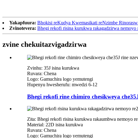
Yakapfuura:
Bhokisi reKudya Kwemasikati reNzimbe Rinorasw
Zvinotevera:
Bhegi rekofi risina kurukwa rakagadzirwa nemoyo
zvine chekuita
zvigadzirwa
Zvinhu: 35J isina kurukwa
Ruvara: Chena
Logo: Gamuchira logo yemutengi
Hupenyu hwesherufu: mwedzi 6-12
Bhegi rekofi rine chimiro chesikweya che35J 
Zita: Bhegi rekofi risina kurukwa rakaumbwa nemoyo r
Material: 22D isina kurukwa
Ruvara: Chena
Logo: Gamuchira logo yemutengi