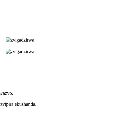
kwazvo.
zvipira ekushanda.