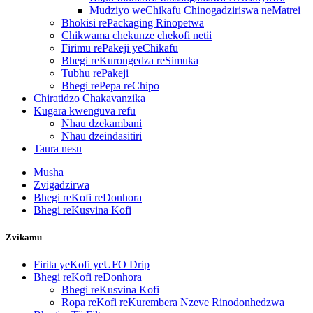
Mudziyo weChikafu Chinogadziriswa neMatrei
Bhokisi rePackaging Rinopetwa
Chikwama chekunze chekofi netii
Firimu rePakeji yeChikafu
Bhegi reKurongedza reSimuka
Tubhu rePakeji
Bhegi rePepa reChipo
Chiratidzo Chakavanzika
Kugara kwenguva refu
Nhau dzekambani
Nhau dzeindasitiri
Taura nesu
Musha
Zvigadzirwa
Bhegi reKofi reDonhora
Bhegi reKusvina Kofi
Zvikamu
Firita yeKofi yeUFO Drip
Bhegi reKofi reDonhora
Bhegi reKusvina Kofi
Ropa reKofi reKurembera Nzeve Rinodonhedzwa