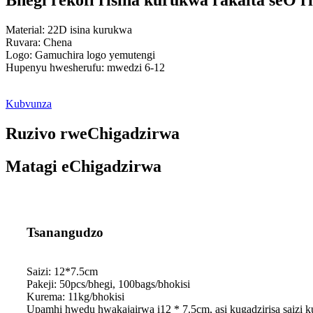
Bhegi rekofi risina kurukwa rakaita seO 
Material: 22D isina kurukwa
Ruvara: Chena
Logo: Gamuchira logo yemutengi
Hupenyu hwesherufu: mwedzi 6-12
Kubvunza
Ruzivo rweChigadzirwa
Matagi eChigadzirwa
Tsanangudzo
Saizi: 12*7.5cm
Pakeji: 50pcs/bhegi, 100bags/bhokisi
Kurema: 11kg/bhokisi
Upamhi hwedu hwakajairwa i12 * 7.5cm, asi kugadzirisa saizi