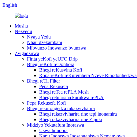
English
Musha
Nezvedu
Nyaya Yedu
Nhau dzekambani
Mibvunzo Inowanzo bvunzwa
Zvigadzirwa
Firita yeKofi yeUFO Drip
Bhegi reKofi reDonhora
Bhegi reKusvina Kofi
Ropa reKofi reKurembera Nzeve Rinodonhedzwa
Bhegi reTii Filter
Pepa Rekusefa
Bhegi reTea rePLA Mesh
Bhegi retii risina kurukwa rePLA
Pepa Rekusefa Kofi
Bhegi rekurongedza rakazvivharira
Bhegi rakazvivharira rine tepi inonamira
Bhegi rakazvivharira rine Zipuki
Midziyo Yekutafura Inoraswa
Uswa hunoora
Kapu Inoraswa Inosanganiswa Nemanyowa