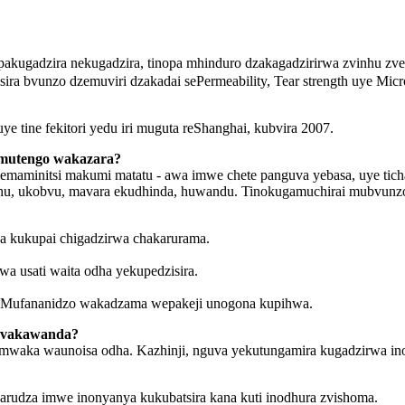
kugadzira nekugadzira, tinopa mhinduro dzakagadzirirwa zvinhu zve
ra bvunzo dzemuviri dzakadai sePermeability, Tear strength uye Micro
ye tine fekitori yedu iri muguta reShanghai, kubvira 2007.
 mutengo wakazara?
emaminitsi makumi matatu - awa imwe chete panguva yebasa, uye ti
nhu, ukobvu, mavara ekudhinda, huwandu. Tinokugamuchirai mubvunz
a kukupai chigadzirwa chakarurama.
 usati waita odha yekupedzisira.
. Mufananidzo wakadzama wepakeji unogona kupihwa.
 zvakawanda?
mwaka waunoisa odha. Kazhinji, nguva yekutungamira kugadzirwa i
dza imwe inonyanya kukubatsira kana kuti inodhura zvishoma.