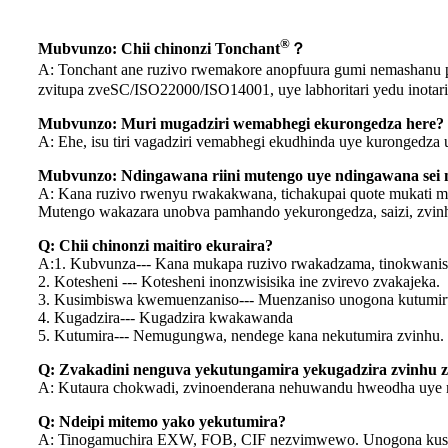
®
Mubvunzo: Chii chinonzi Tonchant
？
A: Tonchant ane ruzivo rwemakore anopfuura gumi nemashanu pa
zvitupa zveSC/ISO22000/ISO14001, uye labhoritari yedu inotarisi
Mubvunzo: Muri mugadziri wemabhegi ekurongedza here?
A: Ehe, isu tiri vagadziri vemabhegi ekudhinda uye kurongedza u
Mubvunzo: Ndingawana riini mutengo uye ndingawana sei
A: Kana ruzivo rwenyu rwakakwana, tichakupai quote mukati m
Mutengo wakazara unobva pamhando yekurongedza, saizi, zvi
Q: Chii chinonzi maitiro ekuraira?
A:1. Kubvunza--- Kana mukapa ruzivo rwakadzama, tinokwanis
2. Kotesheni --- Kotesheni inonzwisisika ine zvirevo zvakajeka.
3. Kusimbiswa kwemuenzaniso--- Muenzaniso unogona kutumirwa
4. Kugadzira--- Kugadzira kwakawanda
5. Kutumira--- Nemugungwa, nendege kana nekutumira zvinhu
Q: Zvakadini nenguva yekutungamira yekugadzira zvinhu
A: Kutaura chokwadi, zvinoenderana nehuwandu hweodha uye 
Q: Ndeipi mitemo yako yekutumira?
A: Tinogamuchira EXW, FOB, CIF nezvimwewo. Unogona kusaru