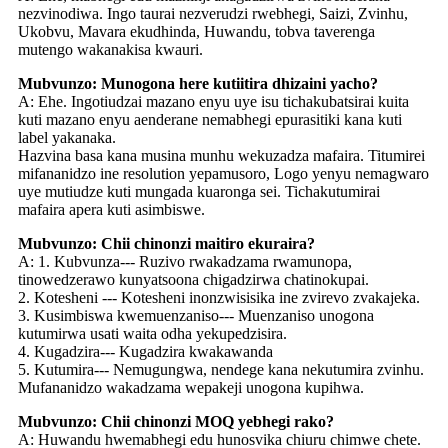
nezvinodiwa. Ingo taurai nezverudzi rwebhegi, Saizi, Zvinhu,
Ukobvu, Mavara ekudhinda, Huwandu, tobva taverenga
mutengo wakanakisa kwauri.
Mubvunzo: Munogona here kutiitira dhizaini yacho?
A: Ehe. Ingotiudzai mazano enyu uye isu tichakubatsirai kuita
kuti mazano enyu aenderane nemabhegi epurasitiki kana kuti
label yakanaka.
Hazvina basa kana musina munhu wekuzadza mafaira. Titumirei
mifananidzo ine resolution yepamusoro, Logo yenyu nemagwaro
uye mutiudze kuti mungada kuaronga sei. Tichakutumirai
mafaira apera kuti asimbiswe.
Mubvunzo: Chii chinonzi maitiro ekuraira?
A: 1. Kubvunza--- Ruzivo rwakadzama rwamunopa,
tinowedzerawo kunyatsoona chigadzirwa chatinokupai.
2. Kotesheni --- Kotesheni inonzwisisika ine zvirevo zvakajeka.
3. Kusimbiswa kwemuenzaniso--- Muenzaniso unogona
kutumirwa usati waita odha yekupedzisira.
4. Kugadzira--- Kugadzira kwakawanda
5. Kutumira--- Nemugungwa, nendege kana nekutumira zvinhu.
Mufananidzo wakadzama wepakeji unogona kupihwa.
Mubvunzo: Chii chinonzi MOQ yebhegi rako?
A: Huwandu hwemabhegi edu hunosvika chiuru chimwe chete.