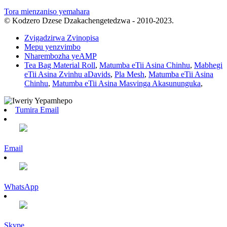
Tora mienzaniso yemahara
© Kodzero Dzese Dzakachengetedzwa - 2010-2023.
Zvigadzirwa Zvinopisa
Mepu yenzvimbo
Nharembozha yeAMP
Tea Bag Material Roll
,
Matumba eTii Asina Chinhu
,
Mabhegi
eTii Asina Zvinhu aDavids
,
Pla Mesh
,
Matumba eTii Asina
Chinhu
,
Matumba eTii Asina Masvinga Akasununguka
,
Tumira Email
Email
WhatsApp
Skype