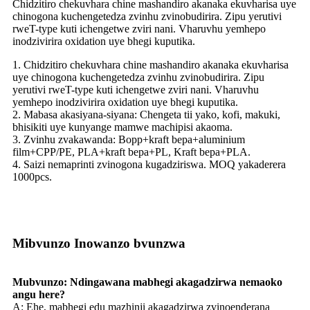
Chidzitiro chekuvhara chine mashandiro akanaka ekuvharisa uye
chinogona kuchengetedza zvinhu zvinobudirira. Zipu yerutivi
rweT-type kuti ichengetwe zviri nani. Vharuvhu yemhepo
inodzivirira oxidation uye bhegi kuputika.
1. Chidzitiro chekuvhara chine mashandiro akanaka ekuvharisa
uye chinogona kuchengetedza zvinhu zvinobudirira. Zipu
yerutivi rweT-type kuti ichengetwe zviri nani. Vharuvhu
yemhepo inodzivirira oxidation uye bhegi kuputika.
2. Mabasa akasiyana-siyana: Chengeta tii yako, kofi, makuki,
bhisikiti uye kunyange mamwe machipisi akaoma.
3. Zvinhu zvakawanda: Bopp+kraft bepa+aluminium
film+CPP/PE, PLA+kraft bepa+PL, Kraft bepa+PLA.
4. Saizi nemaprinti zvinogona kugadziriswa. MOQ yakaderera
1000pcs.
Mibvunzo Inowanzo bvunzwa
Mubvunzo: Ndingawana mabhegi akagadzirwa nemaoko
angu here?
A: Ehe, mabhegi edu mazhinji akagadzirwa zvinoenderana