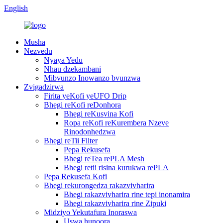
English
Musha
Nezvedu
Nyaya Yedu
Nhau dzekambani
Mibvunzo Inowanzo bvunzwa
Zvigadzirwa
Firita yeKofi yeUFO Drip
Bhegi reKofi reDonhora
Bhegi reKusvina Kofi
Ropa reKofi reKurembera Nzeve
Rinodonhedzwa
Bhegi reTii Filter
Pepa Rekusefa
Bhegi reTea rePLA Mesh
Bhegi retii risina kurukwa rePLA
Pepa Rekusefa Kofi
Bhegi rekurongedza rakazvivharira
Bhegi rakazvivharira rine tepi inonamira
Bhegi rakazvivharira rine Zipuki
Midziyo Yekutafura Inoraswa
Uswa hunoora