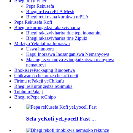
Bhegi reTii Filter
Pepa Rekusefa
Bhegi reTea rePLA Mesh
Bhegi retii risina kurukwa rePLA
Pepa Rekusefa Kofi
Bhegi rekurongedza rakazvivharira
Bhegi rakazvivharira rine tepi inonamira
Bhegi rakazvivharira rine Zipuki
Midziyo Yekutafura Inoraswa
Uswa hunoora
Kapu Inoraswa Inosanganiswa Nemanyowa
Matangi ezvekudya zvinogadziriswa manyowa
nematireyi
Bhokisi rePackaging Rinopetwa
Chikwama chekunze chekofi netii
Firimu rePakeji yeChikafu
Bhegi reKurongedza reSimuka
Tubhu rePakeji
Bhegi rePepa reChipo
Sefa yeKofi yeLyocell Fast ...