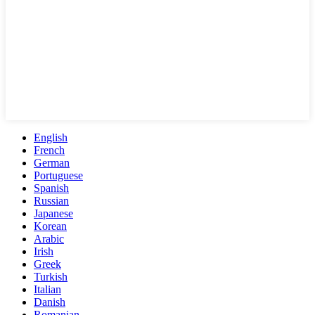
English
French
German
Portuguese
Spanish
Russian
Japanese
Korean
Arabic
Irish
Greek
Turkish
Italian
Danish
Romanian