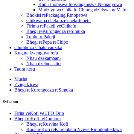
Kapu Inoraswa Inosanganiswa Nemanyowa
Mudziyo weChikafu Chinogadziriswa neMatrei
Bhokisi rePackaging Rinopetwa
Chikwama chekunze chekofi netii
Firimu rePakeji yeChikafu
Bhegi reKurongedza reSimuka
Tubhu rePakeji
Bhegi rePepa reChipo
Chiratidzo Chakavanzika
Kugara kwenguva refu
Nhau dzekambani
Nhau dzeindasitiri
Taura nesu
Musha
Zvigadzirwa
Bhegi reKurongedza reSimuka
Zvikamu
Firita yeKofi yeUFO Drip
Bhegi reKofi reDonhora
Bhegi reKusvina Kofi
Ropa reKofi reKurembera Nzeve Rinodonhedzwa