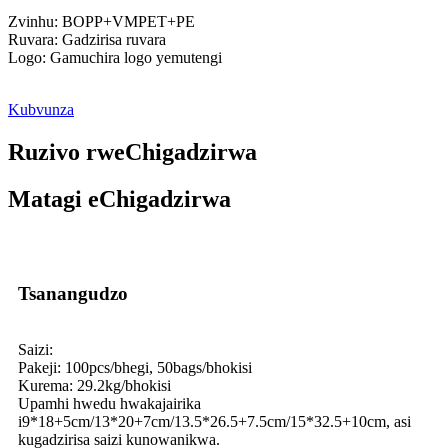
Zvinhu: BOPP+VMPET+PE
Ruvara: Gadzirisa ruvara
Logo: Gamuchira logo yemutengi
Kubvunza
Ruzivo rweChigadzirwa
Matagi eChigadzirwa
Tsanangudzo
Saizi:
Pakeji: 100pcs/bhegi, 50bags/bhokisi
Kurema: 29.2kg/bhokisi
Upamhi hwedu hwakajairika
i9*18+5cm/13*20+7cm/13.5*26.5+7.5cm/15*32.5+10cm, asi
kugadzirisa saizi kunowanikwa.