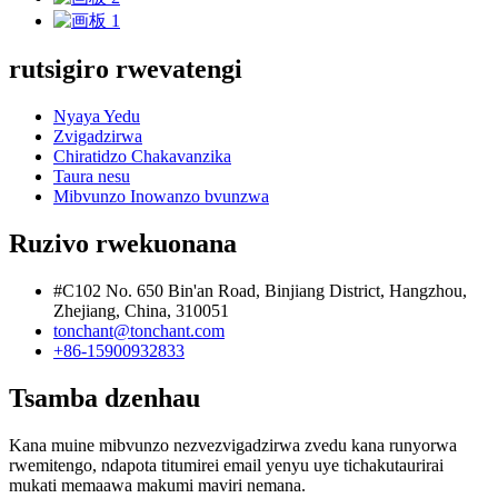
rutsigiro rwevatengi
Nyaya Yedu
Zvigadzirwa
Chiratidzo Chakavanzika
Taura nesu
Mibvunzo Inowanzo bvunzwa
Ruzivo rwekuonana
#C102 No. 650 Bin'an Road, Binjiang District, Hangzhou,
Zhejiang, China, 310051
tonchant@tonchant.com
+86-15900932833
Tsamba dzenhau
Kana muine mibvunzo nezvezvigadzirwa zvedu kana runyorwa
rwemitengo, ndapota titumirei email yenyu uye tichakutaurirai
mukati memaawa makumi maviri nemana.