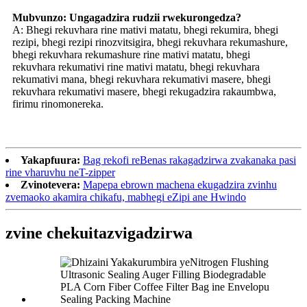
Mubvunzo: Ungagadzira rudzii rwekurongedza?
A: Bhegi rekuvhara rine mativi matatu, bhegi rekumira, bhegi
rezipi, bhegi rezipi rinozvitsigira, bhegi rekuvhara rekumashure,
bhegi rekuvhara rekumashure rine mativi matatu, bhegi
rekuvhara rekumativi rine mativi matatu, bhegi rekuvhara
rekumativi mana, bhegi rekuvhara rekumativi masere, bhegi
rekuvhara rekumativi masere, bhegi rekugadzira rakaumbwa,
firimu rinomonereka.
Yakapfuura:
Bag rekofi reBenas rakagadzirwa zvakanaka pasi
rine vharuvhu neT-zipper
Zvinotevera:
Mapepa ebrown machena ekugadzira zvinhu
zvemaoko akamira chikafu, mabhegi eZipi ane Hwindo
zvine chekuita
zvigadzirwa